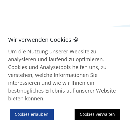
Um die Nutzung unserer Website zu
analysieren und laufend zu optimieren.
Kontakt
Cookies und Analysetools helfen uns, zu
Impressum
verstehen, welche Informationen Sie
Downloads
interessieren und wie wir Ihnen ein
Datenschutz
bestmögliches Erlebnis auf unserer Website
bieten können.
© 2026 Gemeinden Au und Berneck
Cookies erlauben
Cookies verwalten