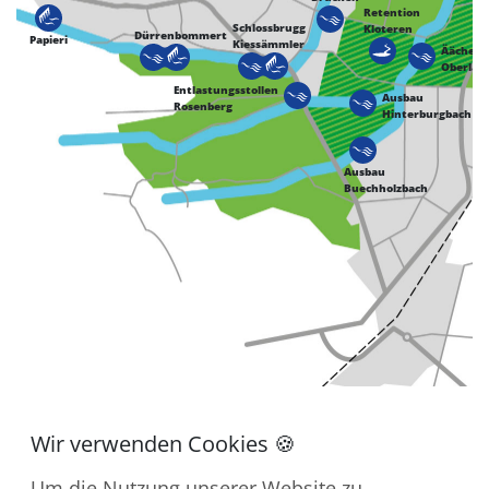
Retention
Schlossbrugg
Kloteren
Dürrenbommert
Papieri
Kiessämmler
Äächeli
Oberlau
Entlastungsstollen
Ausbau
Rosenberg
Hinterburgbach
Ausbau
Buechholzbach
Um die Nutzung unserer Website zu