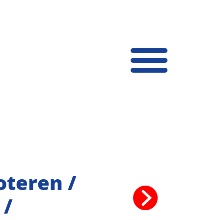
oteren /
 /