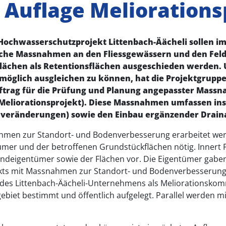
 Auflage Meliorations
chwasserschutzprojekt Littenbach-Äächeli sollen im 
iche Massnahmen an den Fliessgewässern und den Fe
Flächen als Retentionsflächen ausgeschieden werden. 
öglich ausgleichen zu können, hat die Projektgrupp
uftrag für die Prüfung und Planung angepasster Massn
(Meliorationsprojekt). Diese Massnahmen umfassen in
veränderungen) sowie den Einbau ergänzender Drain
hmen zur Standort- und Bodenverbesserung erarbeitet wer
er und der betroffenen Grundstückflächen nötig. Innert Fri
deigentümer sowie der Flächen vor. Die Eigentümer gaben 
ekts mit Massnahmen zur Standort- und Bodenverbesserung
es Littenbach-Äächeli-Unternehmens als Meliorationskommis
gebiet bestimmt und öffentlich aufgelegt. Parallel werden m