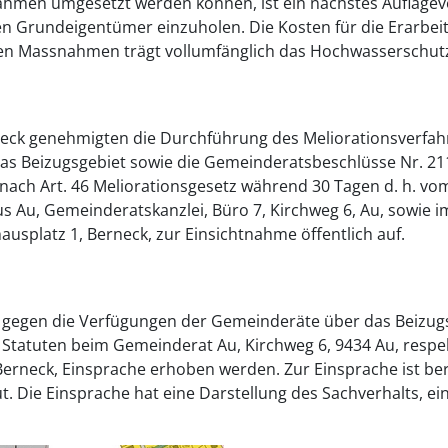
snahmen umgesetzt werden können, ist ein nächstes Auflag
n Grundeigentümer einzuholen. Die Kosten für die Erarbeit
chen Massnahmen trägt vollumfänglich das Hochwasserschutz
eck genehmigten die Durchführung des Meliorationsverfah
Das Beizugsgebiet sowie die Gemeinderatsbeschlüsse Nr. 21
 nach Art. 46 Meliorationsgesetz während 30 Tagen d. h. vo
 Au, Gemeinderatskanzlei, Büro 7, Kirchweg 6, Au, sowie i
ausplatz 1, Berneck, zur Einsichtnahme öffentlich auf.
nn gegen die Verfügungen der Gemeinderäte über das Beizug
Statuten beim Gemeinderat Au, Kirchweg 6, 9434 Au, respe
Berneck, Einsprache erhoben werden. Zur Einsprache ist ber
t. Die Einsprache hat eine Darstellung des Sachverhalts, e